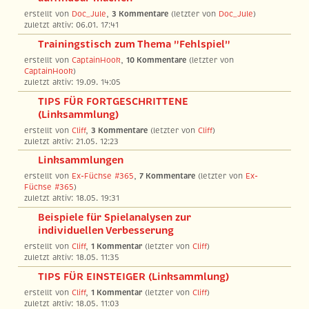
erstellt von
Doc_Jule
,
3 Kommentare
(letzter von
Doc_Jule
)
zuletzt aktiv: 06.01. 17:41
Trainingstisch zum Thema "Fehlspiel"
erstellt von
CaptainHook
,
10 Kommentare
(letzter von
CaptainHook
)
zuletzt aktiv: 19.09. 14:05
TIPS FÜR FORTGESCHRITTENE
(Linksammlung)
erstellt von
Cliff
,
3 Kommentare
(letzter von
Cliff
)
zuletzt aktiv: 21.05. 12:23
Linksammlungen
erstellt von
Ex-Füchse #365
,
7 Kommentare
(letzter von
Ex-
Füchse #365
)
zuletzt aktiv: 18.05. 19:31
Beispiele für Spielanalysen zur
individuellen Verbesserung
erstellt von
Cliff
,
1 Kommentar
(letzter von
Cliff
)
zuletzt aktiv: 18.05. 11:35
TIPS FÜR EINSTEIGER (Linksammlung)
erstellt von
Cliff
,
1 Kommentar
(letzter von
Cliff
)
zuletzt aktiv: 18.05. 11:03