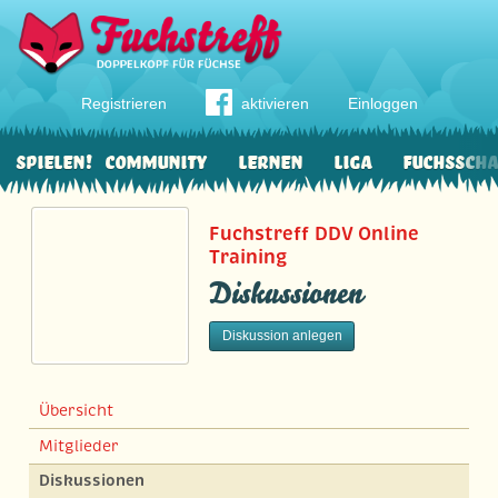
Registrieren
aktivieren
Einloggen
Spielen!
Community
Lernen
Liga
Fuchssch
Fuchstreff DDV Online
Training
Diskussionen
Diskussion anlegen
Übersicht
Mitglieder
Diskussionen