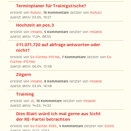
Terminplaner für Trainigstische?
erstellt von
RufusI
,
10 Kommentare
(letzter von
RufusI
)
zuletzt aktiv: 03.05. 19:27
Hochzeit an pos.3
erstellt von
Ireland
,
5 Kommentare
(letzter von
Ireland
)
zuletzt aktiv: 11.04. 08:55
#11.071.720 auf abfrage antworten oder
nicht?
erstellt von
Ex-Füchse #15146
,
7 Kommentare
(letzter von
Ex-
Füchse #15146
)
zuletzt aktiv: 06.04. 13:38
Zögern
erstellt von
Ireland
,
8 Kommentare
(letzter von
Ireland
)
zuletzt aktiv: 03.04. 16:48
Training
erstellt von
Jil
,
10 Kommentare
(letzter von
Ireland
)
zuletzt aktiv: 14.03. 14:32
Dies Blatt würd ich mal gerne aus Sicht
der RE-Partei betrachten
erstellt von
Ex-Füchse #365
,
4 Kommentare
(letzter von
Stoni
)
zuletzt aktiv: 17.12. 12:53