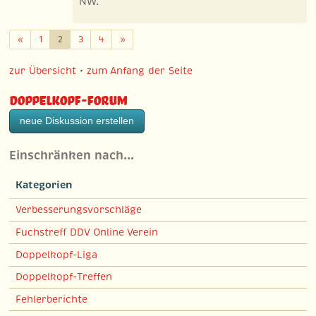
NW.
Zurück
Weiter
«
1
2
3
4
»
zur Übersicht
•
zum Anfang der Seite
Doppelkopf-Forum
neue Diskussion erstellen
Einschränken nach…
Kategorien
Verbesserungsvorschläge
Fuchstreff DDV Online Verein
Doppelkopf-Liga
Doppelkopf-Treffen
Fehlerberichte