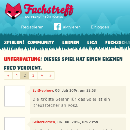
Registrieren
aktivieren
Einloggen
Spielen!
Community
Lernen
Liga
Fuchssch
Unterhaltung
: Dieses Spiel hat einen eigenen
Fred verdient.
Zurück
Weiter
«
1
2
3
4
»
EvilNephew
, 06. Juli 2014, um 23:53
Die größte Gefahr für das Spiel ist ein
Kreuzstecher an Pos2.
GeilerDorsch
, 06. Juli 2014, um 23:54