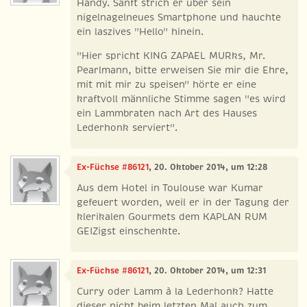
Handy. Sanft strich er über sein
nigelnagelneues Smartphone und hauchte
ein laszives "Hello" hinein.
"Hier spricht KING ZAPAEL MURks, Mr.
Pearlmann, bitte erweisen Sie mir die Ehre,
mit mit mir zu speisen" hörte er eine
kraftvoll männliche Stimme sagen "es wird
ein Lammbraten nach Art des Hauses
Lederhonk serviert".
Ex-Füchse #86121
, 20. Oktober 2014, um 12:28
Aus dem Hotel in Toulouse war Kumar
gefeuert worden, weil er in der Tagung der
klerikalen Gourmets dem KAPLAN RUM
GEIZigst einschenkte.
Ex-Füchse #86121
, 20. Oktober 2014, um 12:31
Curry oder Lamm à la Lederhonk? Hatte
dieser nicht beim letzten Mal auch zum