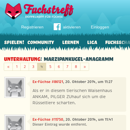
Registrieren
aktivieren
Einloggen
Spielen!
Community
Lernen
Liga
Fuchssch
Unterhaltung
: Marzipankugel-Anagramm
Zurück
Weiter
«
1
2
3
4
5
6
7
8
»
Ex-Füchse #86121
, 20. Oktober 2014, um 11:27
Als er in diesem tierischen Waisenhaus
ANKAM, PILGER ZUhauf sich um die
Rüsseltiere scharten.
Ex-Füchse #11750
, 20. Oktober 2014, um 11:41
Dieser Eintrag wurde entfernt.