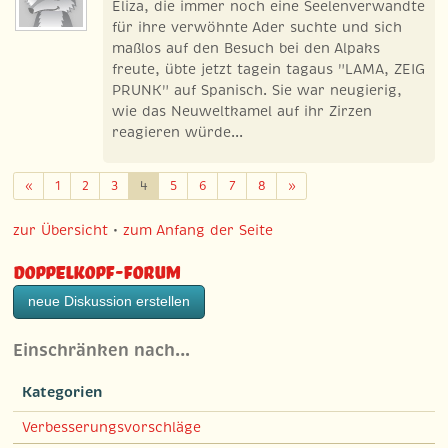
Eliza, die immer noch eine Seelenverwandte
für ihre verwöhnte Ader suchte und sich
maßlos auf den Besuch bei den Alpaks
freute, übte jetzt tagein tagaus "LAMA, ZEIG
PRUNK" auf Spanisch. Sie war neugierig,
wie das Neuweltkamel auf ihr Zirzen
reagieren würde...
Zurück
Weiter
«
1
2
3
4
5
6
7
8
»
zur Übersicht
•
zum Anfang der Seite
Doppelkopf-Forum
neue Diskussion erstellen
Einschränken nach…
Kategorien
Verbesserungsvorschläge