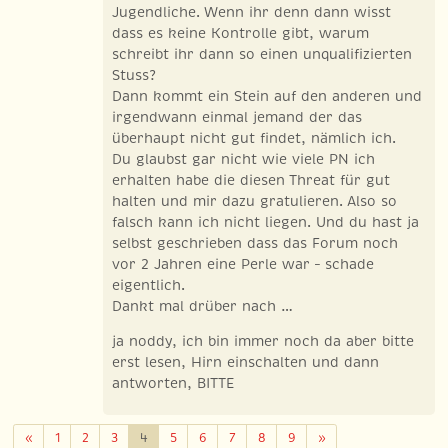
Jugendliche. Wenn ihr denn dann wisst
dass es keine Kontrolle gibt, warum
schreibt ihr dann so einen unqualifizierten
Stuss?
Dann kommt ein Stein auf den anderen und
irgendwann einmal jemand der das
überhaupt nicht gut findet, nämlich ich.
Du glaubst gar nicht wie viele PN ich
erhalten habe die diesen Threat für gut
halten und mir dazu gratulieren. Also so
falsch kann ich nicht liegen. Und du hast ja
selbst geschrieben dass das Forum noch
vor 2 Jahren eine Perle war – schade
eigentlich.
Dankt mal drüber nach …
ja noddy, ich bin immer noch da aber bitte
erst lesen, Hirn einschalten und dann
antworten, BITTE
Zurück
Weiter
«
1
2
3
4
5
6
7
8
9
»