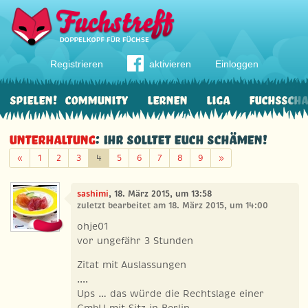
Registrieren
aktivieren
Einloggen
Spielen!
Community
Lernen
Liga
Fuchssch
Unterhaltung
: Ihr solltet euch schämen!
Zurück
Weiter
«
1
2
3
4
5
6
7
8
9
»
sashimi
, 18. März 2015, um 13:58
zuletzt bearbeitet am 18. März 2015, um 14:00
ohje01
vor ungefähr 3 Stunden
Zitat mit Auslassungen
....
Ups … das würde die Rechtslage einer
GmbH mit Sitz in Berlin