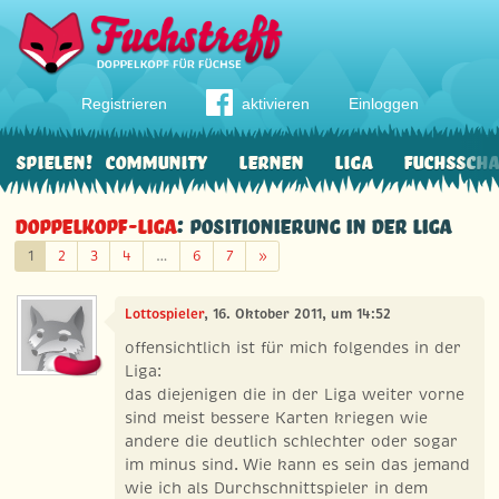
Registrieren
aktivieren
Einloggen
Spielen!
Community
Lernen
Liga
Fuchssch
Doppelkopf-Liga
: Positionierung in der Liga
Weiter
1
2
3
4
…
6
7
»
Lottospieler
, 16. Oktober 2011, um 14:52
offensichtlich ist für mich folgendes in der
Liga:
das diejenigen die in der Liga weiter vorne
sind meist bessere Karten kriegen wie
andere die deutlich schlechter oder sogar
im minus sind. Wie kann es sein das jemand
wie ich als Durchschnittspieler in dem