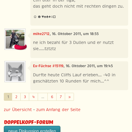
Cliff 8ter in der liga,
das geht doch nicht mit rechten dingen zu.
☺☻♥♠♣♦○◘
mike2712
, 16. Oktober 2011, um 18:55
ne ich bezahl für 3 Dullen und er nutzt
sie.....tztztz
Ex-Füchse #15119
, 16. Oktober 2011, um 19:45
Durfte heute Cliffs Lauf erleben... -40 in
geschätzten 10 Runden für mich...^^
Weiter
1
2
3
4
…
6
7
»
zur Übersicht
•
zum Anfang der Seite
Doppelkopf-Forum
neue Diskussion erstellen