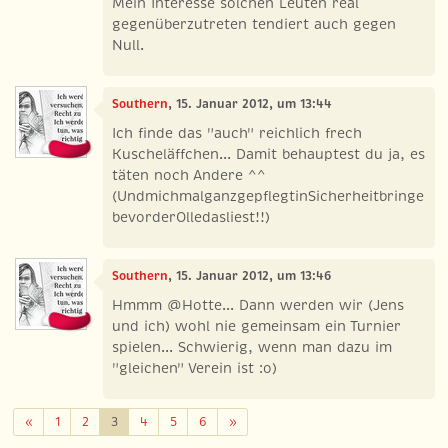
Mein Interesse solchen Leuten real
gegenüberzutreten tendiert auch gegen
Null.
Southern
, 15. Januar 2012, um 13:44
Ich finde das "auch" reichlich frech
Kuscheläffchen... Damit behauptest du ja, es
täten noch Andere ^^
(UndmichmalganzgepflegtinSicherheitbringe
bevorderOlledasliest!!)
Southern
, 15. Januar 2012, um 13:46
Hmmm @Hotte... Dann werden wir (Jens
und ich) wohl nie gemeinsam ein Turnier
spielen... Schwierig, wenn man dazu im
"gleichen" Verein ist :o)
Zurück
Weiter
«
1
2
3
4
5
6
»