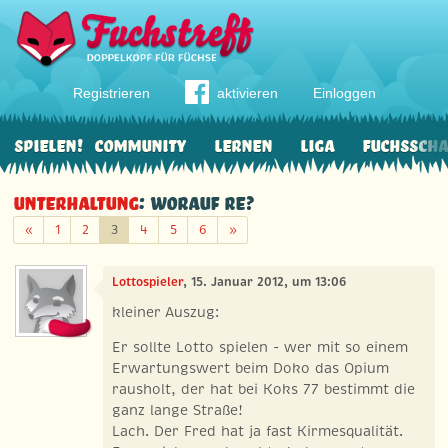
Registrieren
aktivieren
Einloggen
Spielen!
Community
Lernen
Liga
Fuchssch
Unterhaltung
: Worauf Re?
Zurück
Weiter
«
1
2
3
4
5
6
»
Lottospieler
, 15. Januar 2012, um 13:06
kleiner Auszug:
Er sollte Lotto spielen - wer mit so einem
Erwartungswert beim Doko das Opium
rausholt, der hat bei Koks 77 bestimmt die
ganz lange Straße!
Lach. Der Fred hat ja fast Kirmesqualität.