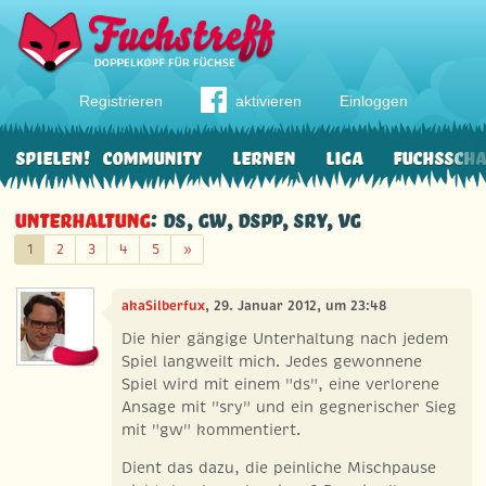
Registrieren
aktivieren
Einloggen
Spielen!
Community
Lernen
Liga
Fuchssch
Unterhaltung
: ds, gw, dspp, sry, vg
Weiter
1
2
3
4
5
»
akaSilberfux
, 29. Januar 2012, um 23:48
Die hier gängige Unterhaltung nach jedem
Spiel langweilt mich. Jedes gewonnene
Spiel wird mit einem "ds", eine verlorene
Ansage mit "sry" und ein gegnerischer Sieg
mit "gw" kommentiert.
Dient das dazu, die peinliche Mischpause