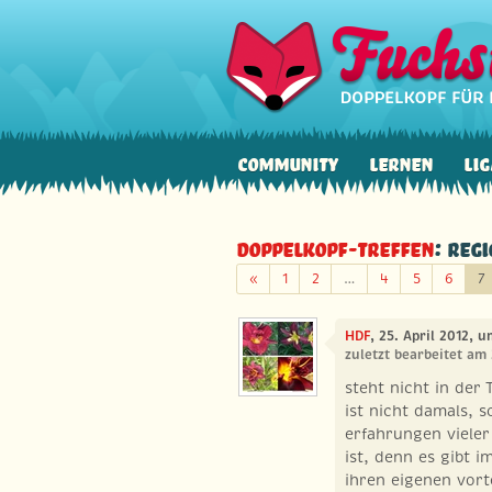
Community
Lernen
Lig
Doppelkopf-Treffen
: Reg
Zurück
«
1
2
…
4
5
6
7
HDF
, 25. April 2012, u
zuletzt bearbeitet am 
steht nicht in der
ist nicht damals, s
erfahrungen vieler
ist, denn es gibt 
ihren eigenen vor