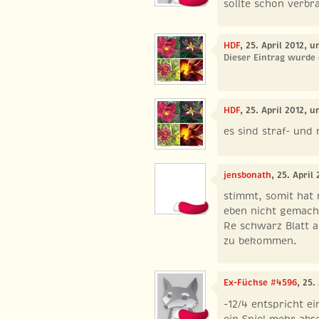
sollte schon verbr
HDF
, 25. April 2012, 
Dieser Eintrag wurde 
HDF
, 25. April 2012, u
es sind straf- und 
jensbonath
, 25. April
stimmt, somit hat 
eben nicht gemacht
Re schwarz Blatt 
zu bekommen.
Ex-Füchse #4596
, 25.
-12/4 entspricht e
ein Spiel mehr abso