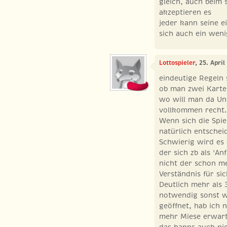
gleich, auch beim 
akzeptieren es
jeder kann seine e
sich auch ein weni
Lottospieler
, 25. Apri
eindeutige Regeln 
ob man zwei Karten
wo will man da Un
vollkommen recht.
Wenn sich die Spie
natürlich entsche
Schwierig wird es
der sich zb als 'A
nicht der schon m
Verständnis für si
Deutlich mehr als 
notwendig sonst w
geöffnet, hab ich 
mehr Miese erwart
das kanns auch nic