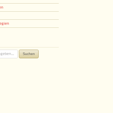
en
egien
Suchen