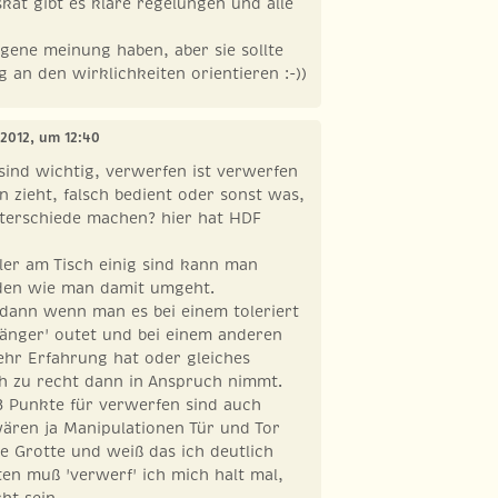
skat gibt es klare regelungen und alle
igene meinung haben, aber sie sollte
g an den wirklichkeiten orientieren :-))
l 2012, um 12:40
sind wichtig, verwerfen ist verwerfen
 zieht, falsch bedient oder sonst was,
terschiede machen? hier hat HDF
ler am Tisch einig sind kann man
iden wie man damit umgeht.
 dann wenn man es bei einem toleriert
nfänger' outet und bei einem anderen
ehr Erfahrung hat oder gleiches
ch zu recht dann in Anspruch nimmt.
3 Punkte für verwerfen sind auch
ären ja Manipulationen Tür und Tor
ne Grotte und weiß das ich deutlich
en muß 'verwerf' ich mich halt mal,
ht sein.