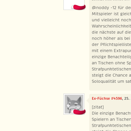
@noddy -12 für den
Mitspieler ist gle
und vielleicht noc
Wahrscheinlichkeit
die nächste auf d
noch höher als bei
der Pflichtspiellis
mit einem Extrapun
einzige Benachteil
an Tischen ohne S
Strafpunktetische
steigt die Chance a
Soloqualität um sa
Ex-Füchse #4596
, 25.
[zitat]
Die einzige Benach
Spielern an Tische
Strafpunktetische