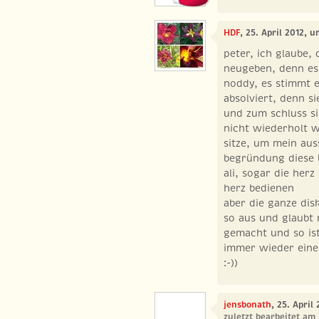
HDF
, 25. April 2012, 
peter, ich glaube, 
neugeben, denn es 
noddy, es stimmt e
absolviert, denn s
und zum schluss si
nicht wiederholt 
sitze, um mein aus
begründung diese 
ali, sogar die her
herz bedienen
aber die ganze dis
so aus und glaubt 
gemacht und so ist
immer wieder eine
:-))
jensbonath
, 25. April
zuletzt bearbeitet am 