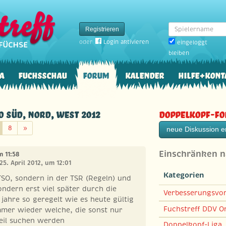
Spielername
Registrieren
oder
Login aktivieren
eingeloggt
bleiben
a
Fuchsschau
Forum
Kalender
Hilfe+Kont
io Süd, Nord, West 2012
Doppelkopf-F
Weiter
8
»
neue Diskussion er
Einschränken 
m 11:58
25. April 2012, um 12:01
Kategorien
 TSO, sondern in der TSR (Regeln) und
ondern erst viel später durch die
Verbesserungsvo
 jahre so geregelt wie es heute gültig
Fuchstreff DDV On
immer wieder welche, die sonst nur
teil suchen werden
Doppelkopf-Liga