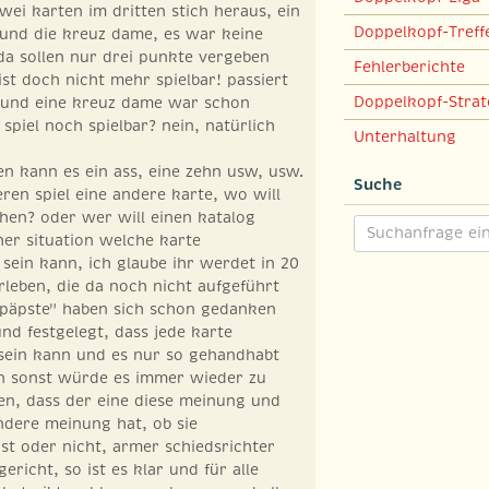
 zwei karten im dritten stich heraus, ein
Doppelkopf-Treff
 und die kreuz dame, es war keine
da sollen nur drei punkte vergeben
Fehlerberichte
ist doch nicht mehr spielbar! passiert
Doppelkopf-Strat
r und eine kreuz dame war schon
s spiel noch spielbar? nein, natürlich
Unterhaltung
sen kann es ein ass, eine zehn usw, usw.
Suche
eren spiel eine andere karte, wo will
hen? oder wer will einen katalog
her situation welche karte
 sein kann, ich glaube ihr werdet in 20
erleben, die da noch nicht aufgeführt
gelpäpste" haben sich schon gedanken
d festgelegt, dass jede karte
 sein kann und es nur so gehandhabt
 sonst würde es immer wieder zu
en, dass der eine diese meinung und
ndere meinung hat, ob sie
ist oder nicht, armer schiedsrichter
richt, so ist es klar und für alle