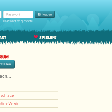
Passwort
Einloggen
Passwort vergessen?
akt
Spielen!
orum
stellen
nach…
rschläge
line Verein