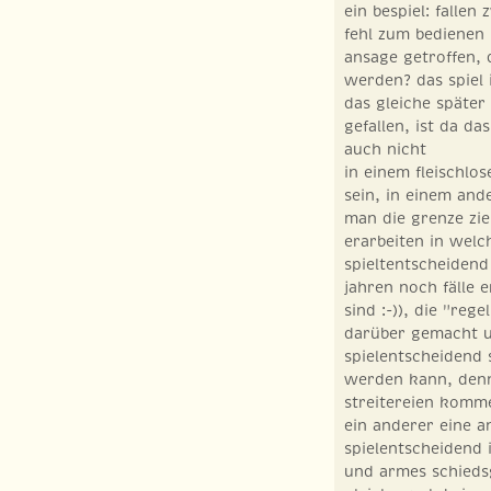
ein bespiel: fallen
fehl zum bedienen
ansage getroffen, 
werden? das spiel 
das gleiche späte
gefallen, ist da da
auch nicht
in einem fleischlo
sein, in einem and
man die grenze zie
erarbeiten in welc
spieltentscheidend
jahren noch fälle 
sind :-)), die "re
darüber gemacht un
spielentscheidend
werden kann, denn
streitereien komm
ein anderer eine a
spielentscheidend 
und armes schiedsge