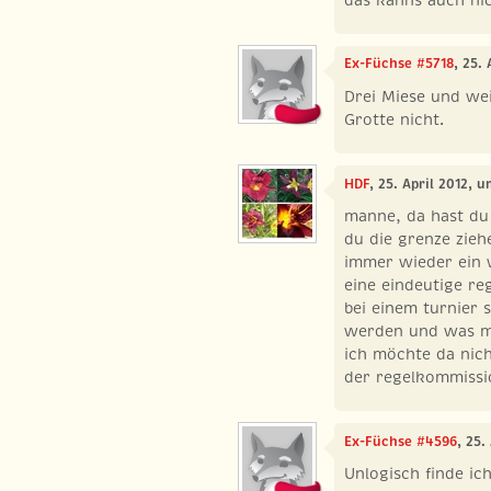
Ex-Füchse #5718
, 25.
Drei Miese und weit
Grotte nicht.
HDF
, 25. April 2012, u
manne, da hast du
du die grenze ziehe
immer wieder ein
eine eindeutige re
bei einem turnier
werden und was me
ich möchte da nich
der regelkommissi
Ex-Füchse #4596
, 25.
Unlogisch finde ic