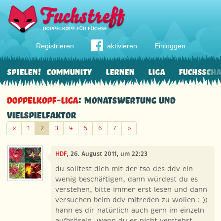
Registrieren
aktivieren
Einloggen
Spielen!
Community
Lernen
Liga
Fuchssch
Doppelkopf-Liga
: Monatswertung und
Vielspielfaktor
Zurück
Weiter
«
1
2
3
4
5
6
7
»
HDF
, 26. August 2011, um 22:23
du solltest dich mit der tso des ddv ein
wenig beschäftigen, dann würdest du es
verstehen, bitte immer erst lesen und dann
versuchen beim ddv mitreden zu wollen :-))
kann es dir natürlich auch gern im einzeln
aufbröseln, wenn du es nicht verstehst