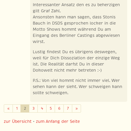
Interessanter Ansatz den es zu beherzigen
gilt Graf Zahl.
Ansonsten kann man sagen, dass Stonis
Bauch in DSDS gesprochen locker in die
Motto Shows kommt während Du am
Eingang des Berliner Castings abgewiesen
wirst.
Lustig findest Du es übrigens deswegen,
weil für Dich Dissoziation der einzige Weg
ist. Die Realität darfst Du in dieser
Dokowelt nicht mehr betreten :-)
P.S.: Von viel kommt nicht immer viel. Wer
sehen kann der sieht. Wer schweigen kann
sollte schweigen.
Zurück
Weiter
«
1
2
3
4
5
6
7
»
zur Übersicht
•
zum Anfang der Seite