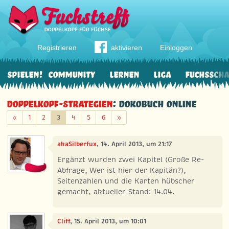
Registrieren
aktivieren
Einloggen
Spielen!
Community
Lernen
Liga
Fuchssch
Doppelkopf-Strategien
: Dokobuch online
Zurück
Weiter
«
1
2
3
4
5
6
»
akaSilberfux
, 14. April 2013, um 21:17
Ergänzt wurden zwei Kapitel (Große Re-
Abfrage, Wer ist hier der Kapitän?),
Seitenzahlen und die Karten hübscher
gemacht, aktueller Stand: 14.04.
Cliff
, 15. April 2013, um 10:01