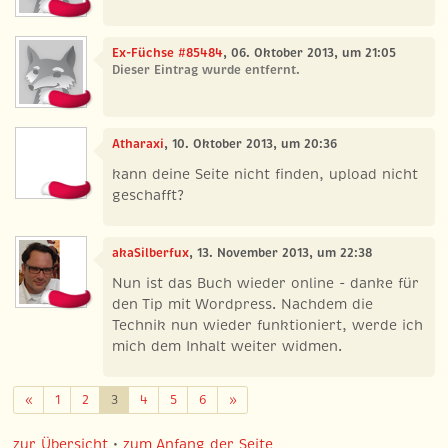
Ex-Füchse #85484
, 06. Oktober 2013, um 21:05
Dieser Eintrag wurde entfernt.
Atharaxi
, 10. Oktober 2013, um 20:36
kann deine Seite nicht finden, upload nicht
geschafft?
akaSilberfux
, 13. November 2013, um 22:38
Nun ist das Buch wieder online - danke für
den Tip mit Wordpress. Nachdem die
Technik nun wieder funktioniert, werde ich
mich dem Inhalt weiter widmen.
Zurück
Weiter
«
1
2
3
4
5
6
»
zur Übersicht
•
zum Anfang der Seite