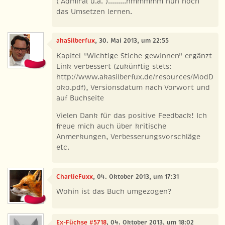
( Admiral u.a. ).........hmmmmm nun noch
das Umsetzen lernen.
akaSilberfux
, 30. Mai 2013, um 22:55
Kapitel "Wichtige Stiche gewinnen" ergänzt
Link verbessert (zukünftig stets:
http://www.akasilberfux.de/resources/ModD
oko.pdf), Versionsdatum nach Vorwort und
auf Buchseite
Vielen Dank für das positive Feedback! Ich
freue mich auch über kritische
Anmerkungen, Verbesserungsvorschläge
etc.
CharlieFuxx
, 04. Oktober 2013, um 17:31
Wohin ist das Buch umgezogen?
Ex-Füchse #5718
, 04. Oktober 2013, um 18:02