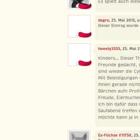
Es spielt auch dies
dagro
, 25. Mai 2013, 
Dieser Eintrag wurde 
tweety3333
, 25. Mai 
Kinders... Dieser 
Freunde gedacht, 
sind wieder die Cy
Mit Beleidigungen 
Ihnen gerade nich
Bärchen aufn Profi
Freude, Eierkuche
Ich bin dafür dass 
Saufabend treffen 
möchte kann ja in 
Ex-Füchse #11750
, 25