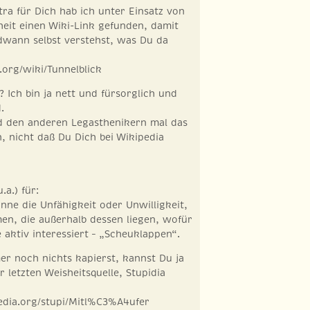
ra für Dich hab ich unter Einsatz von
eit einen Wiki-Link gefunden, damit
ndwann selbst verstehst, was Du da
.org/wiki/Tunnelblick
 Ich bin ja nett und fürsorglich und
.
nd den anderen Legasthenikern mal das
n, nicht daß Du Dich bei Wikipedia
.a.) für:
nne die Unfähigkeit oder Unwilligkeit,
n, die außerhalb dessen liegen, wofür
 aktiv interessiert – „Scheuklappen“.
r noch nichts kapierst, kannst Du ja
 letzten Weisheitsquelle, Stupidia
edia.org/stupi/Mitl%C3%A4ufer