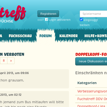
Spielername
Registrieren
oder
Login aktivieren
eingeloggt
bleiben
a
Fuchsschau
Forum
Kalender
Hilfe+Kont
n verboten
Doppelkopf-F
Weiter
8
»
neue Diskussion er
Einschränken 
 April 2013, um 09:06
schon grausam.
Kategorien
Verbesserungsvo
l 2013, um 02:12
Fuchstreff DDV On
 jemand zum Bus mitlaufen will bitte
Doppelkopf-Liga
en, ich bin noch eine Stunde