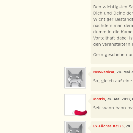
Den wichtigsten Sa
Dich und Deine den
Wichtiger Bestandte
nachdem man dem S
dumm in die Kamer
Vorteilhaft dabei i
den Veranstaltern 
Gern geschehen un
NewRadical
, 24. Mai 
So, gleich auf ein
Motris
, 24. Mai 2013,
Seit wann kann man
Ex-Füchse #2525
, 24.