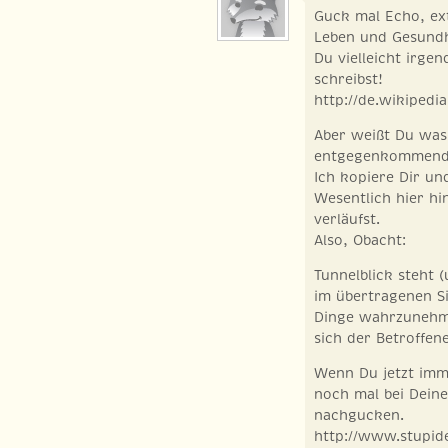
Guck mal Echo, ext
Leben und Gesundh
Du vielleicht irge
schreibst!
http://de.wikipedia
Aber weißt Du was?
entgegenkommend
Ich kopiere Dir u
Wesentlich hier hi
verläufst.
Also, Obacht:
Tunnelblick steht (u
im übertragenen Si
Dinge wahrzunehme
sich der Betroffene
Wenn Du jetzt imme
noch mal bei Deiner
nachgucken.
http://www.stupid