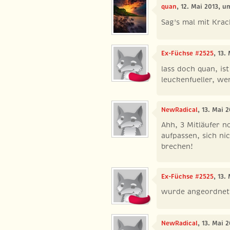
quan
, 12. Mai 2013, u
Sag's mal mit Kra
Ex-Füchse #2525
, 13.
lass doch quan, is
leuckenfueller, we
NewRadical
, 13. Mai 
Ahh, 3 Mitläufer 
aufpassen, sich ni
brechen!
Ex-Füchse #2525
, 13.
wurde angeordnet,
NewRadical
, 13. Mai 