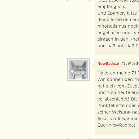
empfänglich.
Und Spanier, bitte
deine Altersdemen
Alkoholismus noch 
angeboren oder ver
einfach in der Kne
und paß auf, daß D
NewRadical
, 12. Mai 
Hallo an meine 71 
Wir können den thr
hat sich vom Zus
und sich heute auc
verabschiedet! Die
Punktekette oder 
seiner Weisung nat
Also, ich freue mi
Euer NewRadical