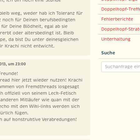
Doppelkopf-Treff
 bleib weg, weder hab ich Toleranz für
Fehlerberichte
z noch für Deinen berufsbedingten
für Deine Blödheit, egal ab sie
Doppelkopf-Strat
erbt oder altersbedingt ist. Bleib
Unterhaltung
ipe, da bist Du unter deinesgleichen
ir Krachi nicht entwicht.
Suche
2013, um 23:00
Freunde!
ead hier jetzt wieder nutzen! Krachi
pammen von Fremdthreads losgesagt
h offiziell von seinem Leck-Fetisch
 anderen Mitläufer wie quan mit der
echo mit den Wiki-links werden sich
ürlich fügen.
ch auf konstruktive Verabredungen!