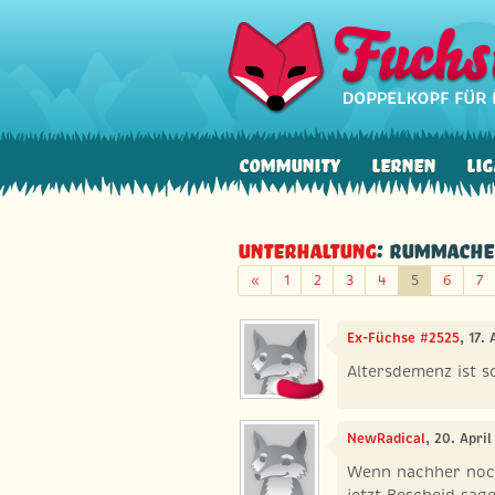
Community
Lernen
Lig
Unterhaltung
: Rummache
Zurück
«
1
2
3
4
5
6
7
Ex-Füchse #2525
, 17.
Altersdemenz ist 
NewRadical
, 20. Apri
Wenn nachher noch
jetzt Bescheid sag