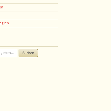
en
egien
Suchen