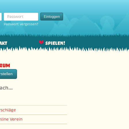
Passwort
Einloggen
Passwort vergessen?
akt
Spielen!
orum
stellen
nach…
rschläge
line Verein