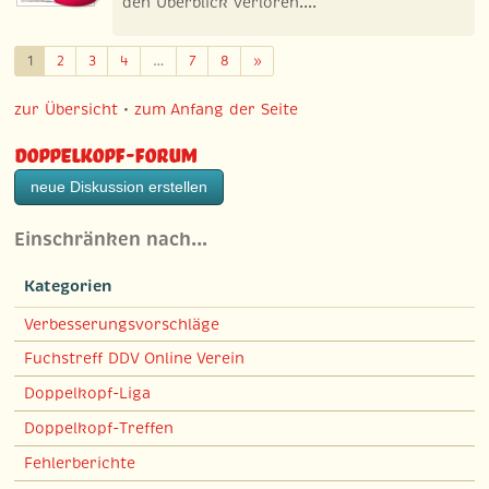
den Überblick verloren....
Weiter
1
2
3
4
…
7
8
»
zur Übersicht
•
zum Anfang der Seite
Doppelkopf-Forum
neue Diskussion erstellen
Einschränken nach…
Kategorien
Verbesserungsvorschläge
Fuchstreff DDV Online Verein
Doppelkopf-Liga
Doppelkopf-Treffen
Fehlerberichte