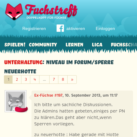
Registrieren
aktivieren
Einloggen
Spielen!
Community
Lernen
Liga
Fuchssch
Unterhaltung
: Niveau im Forum/Sperre
neuerhotte
Weiter
1
2
3
4
…
7
8
»
Ex-Füchse #197
, 10. September 2013, um 11:17
Ich bitte um sachliche Diskussionen.
Die Admins hatten gebeten,einiges per PN
zu klären.Das geht aber nicht,wenn
Sperren vorliegen.
zu neuerhotte : Habe gerade mit Hotte