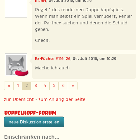
makri
, 04. Juli 2016, um 10:16
Regel 1 des modernen Doppelkopfspiels.
Wenn man selbst ein Spiel verrudert, Fehler
der Partner suchen und denen die Schuld
geben.
Check.
Ex-Füchse #116426
, 04. Juli 2016, um 10:29
Mache ich auch
Zurück
Weiter
«
1
2
3
4
5
6
»
zur Übersicht
•
zum Anfang der Seite
Doppelkopf-Forum
neue Diskussion erstellen
Einschränken nach…