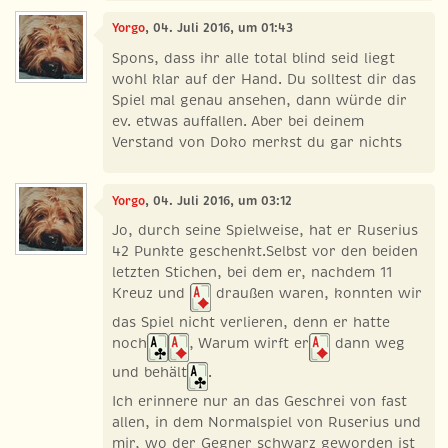
Yorgo
, 04. Juli 2016, um 01:43
Spons, dass ihr alle total blind seid liegt
wohl klar auf der Hand. Du solltest dir das
Spiel mal genau ansehen, dann würde dir
ev. etwas auffallen. Aber bei deinem
Verstand von Doko merkst du gar nichts
Yorgo
, 04. Juli 2016, um 03:12
Jo, durch seine Spielweise, hat er Ruserius
42 Punkte geschenkt.Selbst vor den beiden
letzten Stichen, bei dem er, nachdem 11
Kreuz und
draußen waren, konnten wir
das Spiel nicht verlieren, denn er hatte
noch
, Warum wirft er
dann weg
und behält
.
Ich erinnere nur an das Geschrei von fast
allen, in dem Normalspiel von Ruserius und
mir, wo der Gegner schwarz geworden ist