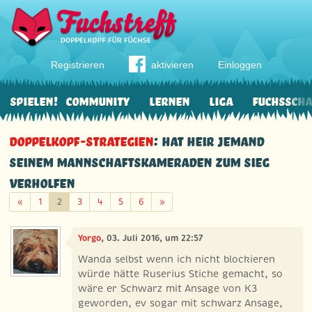
Registrieren
aktivieren
Einloggen
Spielen!
Community
Lernen
Liga
Fuchssch
Doppelkopf-Strategien
: Hat heir jemand
seinem Mannschaftskameraden zum Sieg
verholfen
Zurück
Weiter
«
1
2
3
4
5
6
»
Yorgo
, 03. Juli 2016, um 22:57
Wanda selbst wenn ich nicht blockieren
würde hätte Ruserius Stiche gemacht, so
wäre er Schwarz mit Ansage von K3
geworden, ev sogar mit schwarz Ansage,