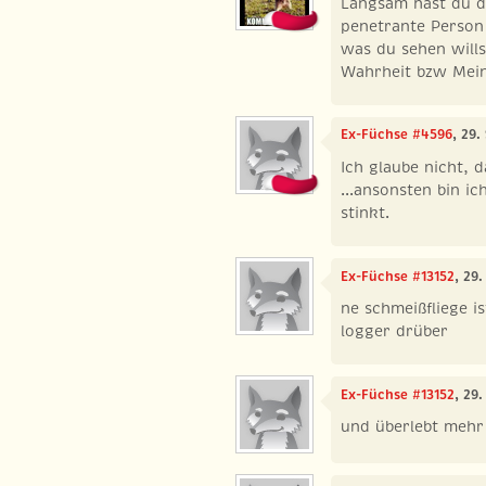
Langsam hast du di
penetrante Person 
was du sehen wills
Wahrheit bzw Mei
Ex-Füchse #4596
, 29
Ich glaube nicht, 
...ansonsten bin i
stinkt.
Ex-Füchse #13152
, 29
ne schmeißfliege i
logger drüber
Ex-Füchse #13152
, 29
und überlebt mehr 