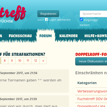
Spielername
Registrieren
oder
Login aktivieren
eingeloggt
bleiben
a
Fuchsschau
Forum
Kalender
Hilfe+Kont
ef für Strafaktionen?
Doppelkopf-F
Weiter
8
9
10
11
12
»
neue Diskussion er
Einschränken 
. September 2017, um 21:56
 gerne Tiernamen geben ^^ werden eh
Kategorien
Verbesserungsvo
Fuchstreff DDV On
 September 2017, um 21:59
Spiel sind wir durch, man darf aus
Doppelkopf-Liga