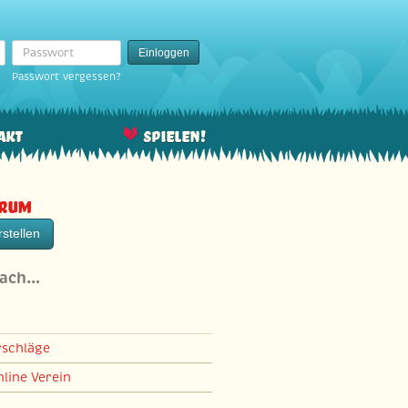
Passwort
Einloggen
Passwort vergessen?
akt
Spielen!
orum
stellen
nach…
rschläge
line Verein