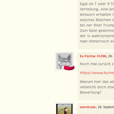
Egal ob 7 oder 9 T
Verteilung, eine A
Antwort erhalten h
welches Bildchen ic
bei ner 9ner Trump
Zum Spiel gewinne
der is wahrscheinl
man immernoch ei
Ex-Füchse #4596
, 29.
Noch mal zurück 
https://www.fuchst
Warum hier das abs
vielleicht doch et
Bewertung?
worstcase
, 29. Septe