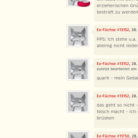
erzieherischen Grü
bestraft zu werden
Ex-Füchse #13152
, 28
PPS: ich stehe u.a
alleinig nicht leide
Ex-Füchse #13152
, 28
zuletzt bearbeitet am
quark - mein Geda
Ex-Füchse #13152
, 28
das geht so nicht 
falsch macht - ich
brüsken
Ex-Füchse #11750
, 28