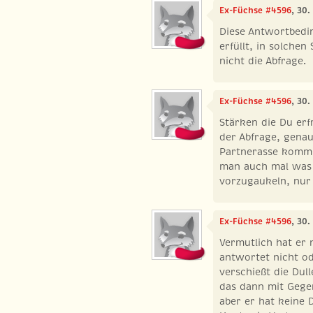
Ex-Füchse #4596
, 30
Diese Antwortbedi
erfüllt, in solchen
nicht die Abfrage.
Ex-Füchse #4596
, 30
Stärken die Du erf
der Abfrage, gena
Partnerasse kommst
man auch mal was z
vorzugaukeln, nur 
Ex-Füchse #4596
, 30.
Vermutlich hat er 
antwortet nicht od
verschießt die Dull
das dann mit Geg
aber er hat keine D