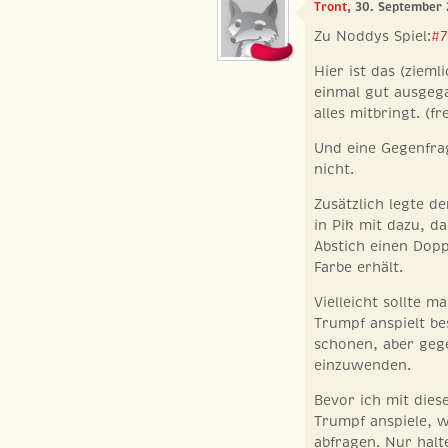
Tront
, 30. September
Zu Noddys Spiel:
#7
Hier ist das (ziem
einmal gut ausgega
alles mitbringt. (f
Und eine Gegenfra
nicht.
Zusätzlich legte d
in Pik mit dazu, d
Abstich einen Dopp
Farbe erhält.
Vielleicht sollte 
Trumpf anspielt bes
schonen, aber gege
einzuwenden.
Bevor ich mit dies
Trumpf anspiele, wü
abfragen. Nur halte