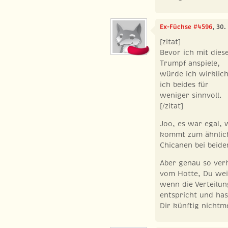
Ex-Füchse #4596
, 30.
[zitat]
Bevor ich mit dies
Trumpf anspiele,
würde ich wirklich 
ich beides für
weniger sinnvoll.
[/zitat]
Joo, es war egal, 
kommt zum ähnlich
Chicanen bei beide
Aber genau so verh
vom Hotte, Du weiß
wenn die Verteilu
entspricht und ha
Dir künftig nichtm