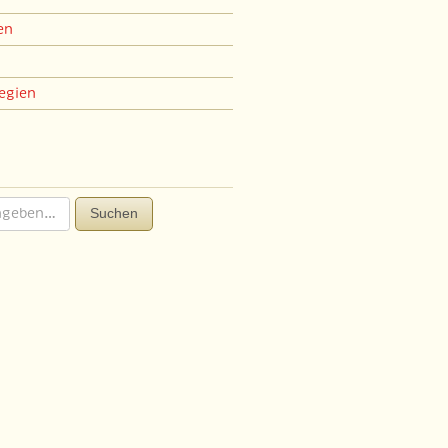
en
egien
Suchen