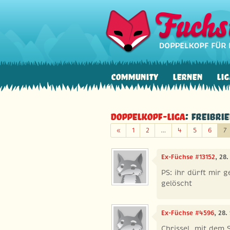
Community
Lernen
Lig
Doppelkopf-Liga
: Freibri
Zurück
«
1
2
…
4
5
6
7
Ex-Füchse #13152
, 28
PS: ihr dürft mir
gelöscht
Ex-Füchse #4596
, 28.
Chrissel, mit dem 