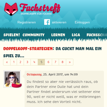
Registrieren
aktivieren
Einloggen
Spielen!
Community
Lernen
Liga
Fuchssch
Doppelkopf-Strategien
: Da guckt man mal ein
Spiel zu...
Zurück
Weiter
«
1
2
3
4
5
6
7
8
»
Octopussy
, 25. April 2017, um 14:09
Du findest so aber nie verlässlich raus, ob
dein Partner eine Dulle hat und dein
Partner findet andersrum viel seltener eine
90, weil er nicht weiß, was er mitbrimngen
muss. Ich sehe den Vorteil nicht.