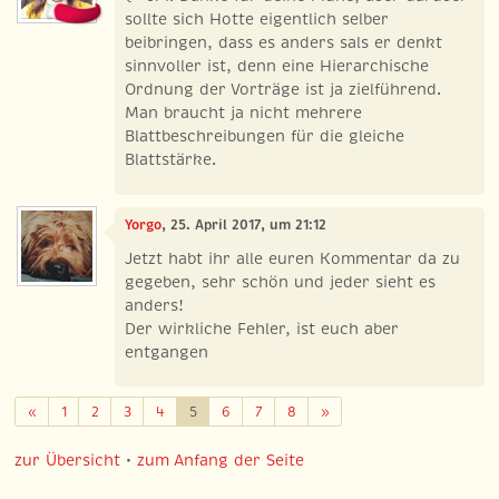
sollte sich Hotte eigentlich selber
beibringen, dass es anders sals er denkt
sinnvoller ist, denn eine Hierarchische
Ordnung der Vorträge ist ja zielführend.
Man braucht ja nicht mehrere
Blattbeschreibungen für die gleiche
Blattstärke.
Yorgo
, 25. April 2017, um 21:12
Jetzt habt ihr alle euren Kommentar da zu
gegeben, sehr schön und jeder sieht es
anders!
Der wirkliche Fehler, ist euch aber
entgangen
Zurück
Weiter
«
1
2
3
4
5
6
7
8
»
zur Übersicht
•
zum Anfang der Seite