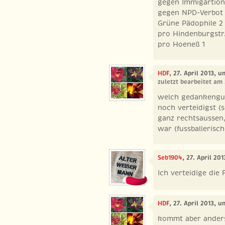
gegen Immigartion
gegen NPD-Verbot 
Grüne Pädophile 2
pro Hindenburgstr.
pro Hoeneß 1
HDF
, 27. April 2013, u
zuletzt bearbeitet am 
welch gedankengut
noch verteidigst (s
ganz rechtsaussen, 
war (fussballerisc
Seb1904
, 27. April 201
Ich verteidige die 
HDF
, 27. April 2013, u
kommt aber anders