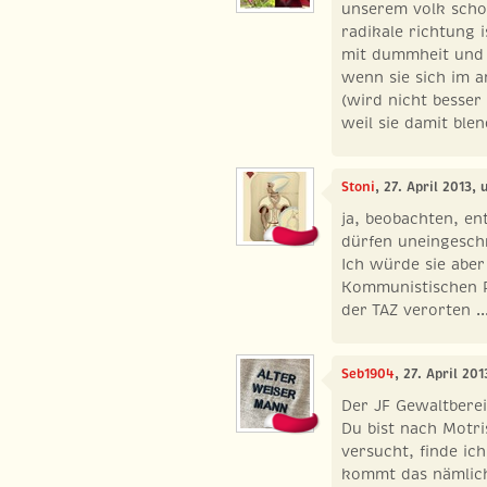
unserem volk schon
radikale richtung 
mit dummheit und g
wenn sie sich im 
(wird nicht besser
weil sie damit ble
Stoni
, 27. April 2013,
ja, beobachten, ent
dürfen uneingeschr
Ich würde sie aber 
Kommunistischen P
der TAZ verorten ..
Seb1904
, 27. April 20
Der JF Gewaltberei
Du bist nach Motri
versucht, finde ic
kommt das nämlich