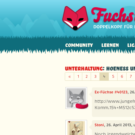
Community
Lernen
Lig
Unterhaltung
: Hoeneß un
Zurück
«
1
2
3
4
5
6
7
Ex-Füchse #40123
, 26
http://www.jungefr
Komm.154+M512c57
Stoni
, 26. April 2013,
Noch irgendwelche