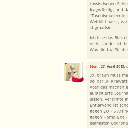
rassistischen Sch
fragwürdig, und d
"Faschismuskeule s
Weltbild passt, wi
stigmatisiert.
Ich lese das Blättc
nicht sonderlich b
Was die taz für die
Stoni
, 27. April 2013,
Jo, braun muss m
bei der JF Krawatt
Aber das machen j
aufgeklärte Journa
lassen, verarmte I
Entlarvend ist sch
gegen EU - 6 Artik
gegen Homo-Ehe -
Islamisten Bedroh