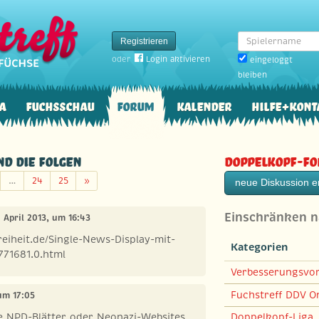
Spielername
Registrieren
oder
Login aktivieren
eingeloggt
bleiben
a
Fuchsschau
Forum
Kalender
Hilfe+Kont
d die Folgen
Doppelkopf-F
Weiter
…
24
25
»
neue Diskussion er
Einschränken 
. April 2013, um 16:43
eiheit.de/Single-News-Display-mit-
Kategorien
71681.0.html
Verbesserungsvo
Fuchstreff DDV On
 um 17:05
 NPD-Blätter oder Neonazi-Websites
Doppelkopf-Liga