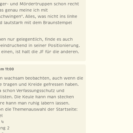
läger- und Mördertruppen schon recht
as genau meine ich mit
chwingen". Alles, was nicht ins linke
rd lautstark mit dem Braunstempel
hen nur gelegentlich, finde es auch
eeindruckend in seiner Positionierung.
 einen, ist halt die JF für die anderen.
 um 11:00
an wachsam beobachten, auch wenn die
e tragen und Kreide gefressen haben.
a schon Verfassungsschutz und
listen. Die Keule kann man stecken
rre kann man ruhig labern lassen.
on die Themenauswahl der Startseite:
el
 4
ung 2