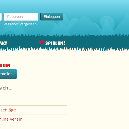
Passwort
Einloggen
Passwort vergessen?
akt
Spielen!
orum
stellen
nach…
rschläge
line Verein