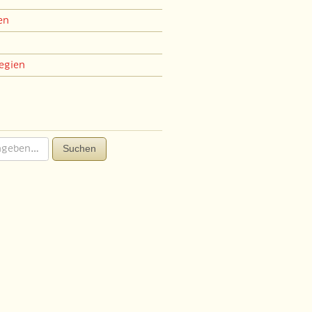
en
egien
Suchen