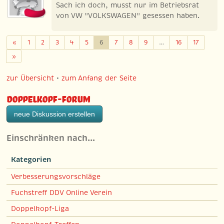
Sach ich doch, musst nur im Betriebsrat
von VW "VOLKSWAGEN" gesessen haben.
Zurück
«
1
2
3
4
5
6
7
8
9
…
16
17
Weiter
»
zur Übersicht
•
zum Anfang der Seite
Doppelkopf-Forum
neue Diskussion erstellen
Einschränken nach…
Kategorien
Verbesserungsvorschläge
Fuchstreff DDV Online Verein
Doppelkopf-Liga