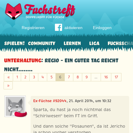
Registrieren
aktivieren
Einloggen
Spielen!
Community
Lernen
Liga
Fuchssch
Unterhaltung
: Regio - ein guter Tag reicht
nicht........
Zurück
«
1
2
3
4
5
6
7
8
9
…
16
17
Weiter
»
Ex-Füchse #92044
, 21. April 2014, um 10:32
Sparta, du hast ja noch nichtmal das
"Schiriwesen" beim FT im Griff.
Und dann solche "Posaunen", da ist Jericho
ja schon vorher verstorben.