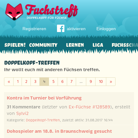
Registrieren
aktivieren
Einloggen
Spielen!
Community
Lernen
Liga
Fuchssch
Doppelkopf-Treffen
Ihr wollt euch mit anderen Füchsen treffen.
Zurück
Weiter
«
1
2
3
4
5
6
7
…
9
10
»
Kontra im Turnier bei Vorführung
31 Kommentare
(letzter von
Ex-Füchse #128589
), erstellt
von
Sylvi2
Kategorie:
Doppelkopf-Treffen
, zuletzt aktiv: 31.08.2017 16:44
Dokospieler am 18.8. in Braunschweig gesucht