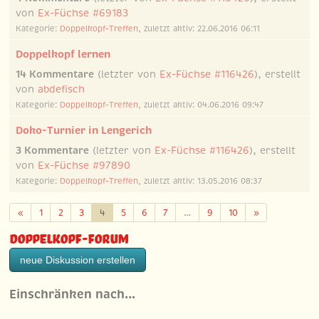
von
Ex-Füchse #69183
Kategorie:
Doppelkopf-Treffen
, zuletzt aktiv: 22.06.2016 06:11
Doppelkopf lernen
14 Kommentare
(letzter von
Ex-Füchse #116426
), erstellt
von
abdefisch
Kategorie:
Doppelkopf-Treffen
, zuletzt aktiv: 04.06.2016 09:47
Doko-Turnier in Lengerich
3 Kommentare
(letzter von
Ex-Füchse #116426
), erstellt
von
Ex-Füchse #97890
Kategorie:
Doppelkopf-Treffen
, zuletzt aktiv: 13.05.2016 08:37
Zurück
Weiter
«
1
2
3
4
5
6
7
…
9
10
»
Doppelkopf-Forum
neue Diskussion erstellen
Einschränken nach…